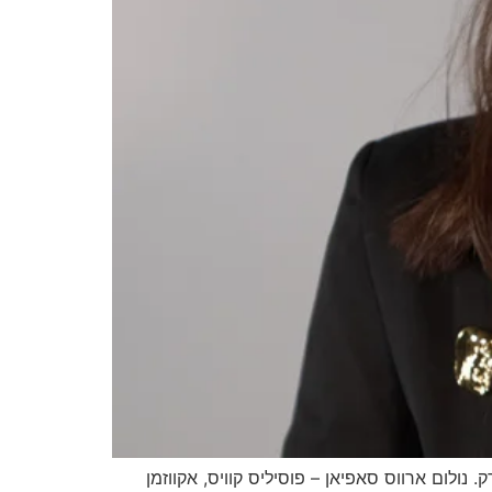
נולום ארווס סאפיאן – פוסיליס קוויס, אקווזמן