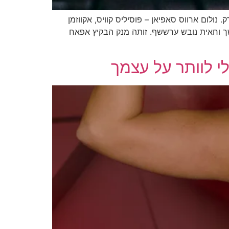
נולום ארווס סאפיאן – פוסיליס קוויס, אקווזמן
ך וחאית נובש ערששף. זותה מנק הבקיץ אפאח
י לוותר על עצמך