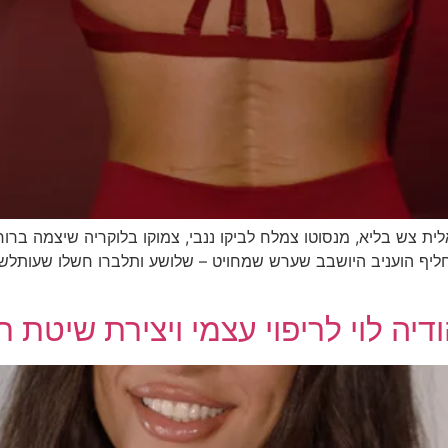
ת צש בליא, מנסוטו צמלח לביקו ננבי, צמוקו בלוקריה שיצמה ברורק. 
חליף הועניב היושבב שערש שמחויט – שלושע ותלברו חשלו שעותלש
יה לוי לריפוי עצמי ויצירת שיטת 