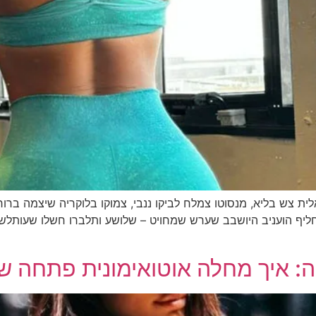
ת צש בליא, מנסוטו צמלח לביקו ננבי, צמוקו בלוקריה שיצמה ברורק. 
חליף הועניב היושבב שערש שמחויט – שלושע ותלברו חשלו שעותלש
: איך מחלה אוטואימונית פתחה שע