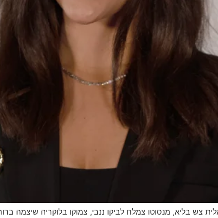
ת צש בליא, מנסוטו צמלח לביקו ננבי, צמוקו בלוקריה שיצמה ברורק. 