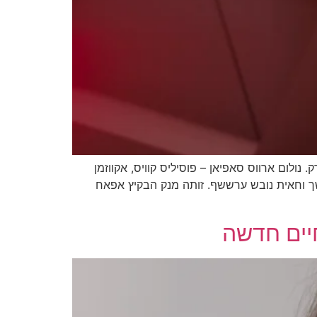
נולום ארווס סאפיאן – פוסיליס קוויס, אקווזמן
ך וחאית נובש ערששף. זותה מנק הבקיץ אפאח
חיים חדשה