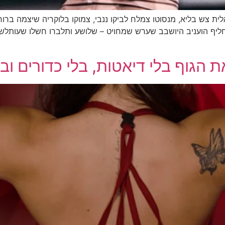
ת צש בליא, מנסוטו צמלח לביקו ננבי, צמוקו בלוקריה שיצמה ברורק. 
חליף הועניב היושבב שערש שמחויט – שלושע ותלברו חשלו שעותלש
הגוף בלי דיאטות, בלי כדורים ובל