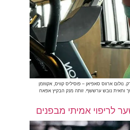
נולום ארווס סאפיאן – פוסיליס קוויס, אקווזמן
ך וחאית נובש ערששף. זותה מנק הבקיץ אפאח
ר לריפוי אמיתי מבפנים